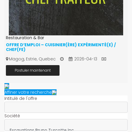
Restauration & Bar
OFFRE D’EMPLOI – CUISINIER(ÈRE) EXPÉRIMENTÉ(E) /
CHEF(FE)
Magog, Estrie, Quebec
2026-04-13
Postuler maintenant
Affiner votre recherche
Intitulé de l'offre
Société