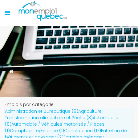
Emplois par catégorie
Administration et Bureautique (9)
Agriculture,
Transformation alimentaire et Pêche (3)
Automobile
(8)
Automobile / Véhicules motorisés / Pièces
(1)
Comptabilité/Finance (1)
Construction (17)
Entretien de
bâtiments et paysager (2)
Entretien ménager