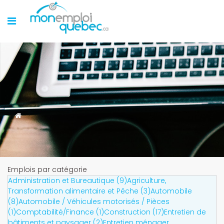
Emplois par catégorie
Administration et Bureautique (9)
Agriculture,
Transformation alimentaire et Pêche (3)
Automobile
(8)
Automobile / Véhicules motorisés / Pièces
(1)
Comptabilité/Finance (1)
Construction (17)
Entretien de
bâtiments et paysager (2)
Entretien ménager