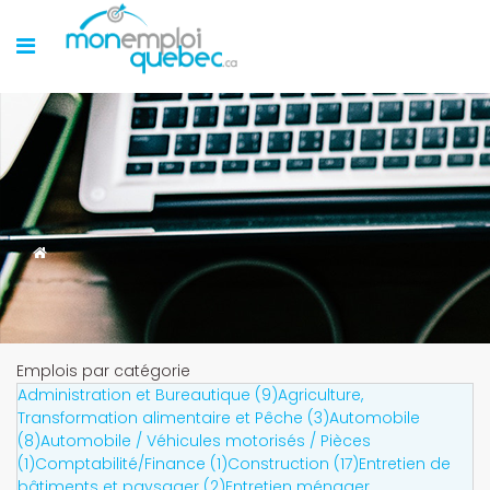
Emplois par catégorie
Administration et Bureautique (9)
Agriculture,
Transformation alimentaire et Pêche (3)
Automobile
(8)
Automobile / Véhicules motorisés / Pièces
(1)
Comptabilité/Finance (1)
Construction (17)
Entretien de
bâtiments et paysager (2)
Entretien ménager