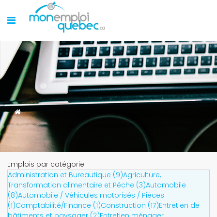
Emplois par catégorie
Administration et Bureautique (9)
Agriculture,
Transformation alimentaire et Pêche (3)
Automobile
(8)
Automobile / Véhicules motorisés / Pièces
(1)
Comptabilité/Finance (1)
Construction (17)
Entretien de
bâtiments et paysager (2)
Entretien ménager