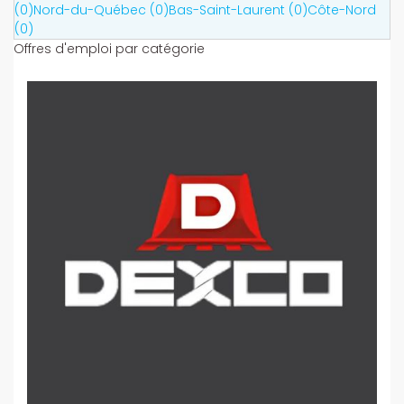
(0)
Nord-du-Québec (0)
Bas-Saint-Laurent (0)
Côte-Nord
(0)
Offres d'emploi par catégorie