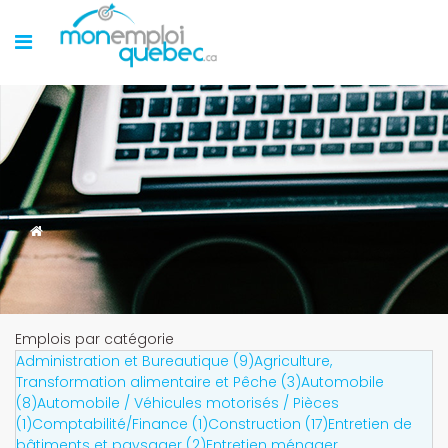
Emplois par catégorie
Administration et Bureautique (9)
Agriculture,
Transformation alimentaire et Pêche (3)
Automobile
(8)
Automobile / Véhicules motorisés / Pièces
(1)
Comptabilité/Finance (1)
Construction (17)
Entretien de
bâtiments et paysager (2)
Entretien ménager