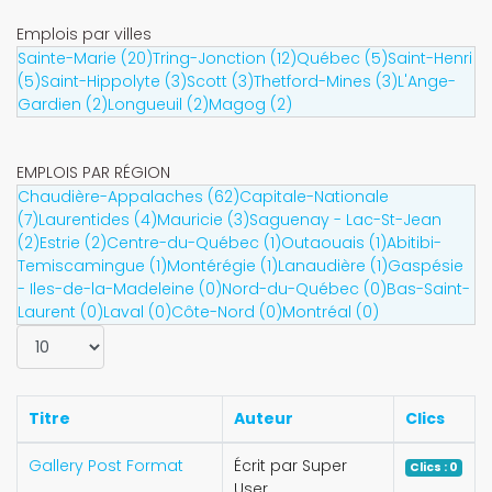
Emplois par villes
Sainte-Marie (20)
Tring-Jonction (12)
Québec (5)
Saint-Henri
(5)
Saint-Hippolyte (3)
Scott (3)
Thetford-Mines (3)
L'Ange-
Gardien (2)
Longueuil (2)
Magog (2)
EMPLOIS PAR RÉGION
Chaudière-Appalaches (62)
Capitale-Nationale
(7)
Laurentides (4)
Mauricie (3)
Saguenay - Lac-St-Jean
(2)
Estrie (2)
Centre-du-Québec (1)
Outaouais (1)
Abitibi-
Temiscamingue (1)
Montérégie (1)
Lanaudière (1)
Gaspésie
- Iles-de-la-Madeleine (0)
Nord-du-Québec (0)
Bas-Saint-
Laurent (0)
Laval (0)
Côte-Nord (0)
Montréal (0)
Affichage #
Titre
Auteur
Clics
Gallery Post Format
Écrit par Super
Clics : 0
User