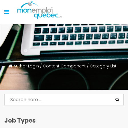
Author Login
/
Content Component
/
Category List
Job Types