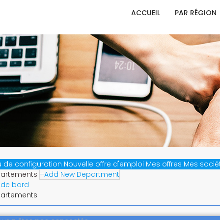
ACCUEIL
PAR RÉGION
 de configuration
Nouvelle offre d'emploi
Mes offres
Mes socié
artements
+
Add New Department
 de bord
artements