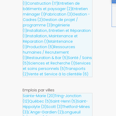
Vo
(1)
Construction (17)
Entretien de
bâtiments et paysager (2)
Entretien
ménager (1)
Fabrication (3)
Gestion -
Cadres (2)
Gestion de projet /
programme (3)
Ingénierie
(1)
Installation, Entretien et Réparation
(1)
Installation, Maintenance et
Réparation (1)
Maintenance
(1)
Production (6)
Ressources
humaines / Recrutement
(1)
Restauration & Bar (5)
Santé / Soins
(5)
Sciences et Recherche (1)
Services
et soins personnels (5)
Transports
(2)
Vente et Service à la clientèle (6)
Emplois par villes
Sainte-Marie (20)
Tring-Jonction
(12)
Québec (5)
Saint-Henri (5)
Saint-
Hippolyte (3)
Scott (3)
Thetford-Mines
(3)
L'Ange-Gardien (2)
Longueuil