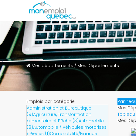
Mes départements
/
Mes Départements
Emplois par catégorie
Panneau
Mes Dép
Administration et Bureautique
Tableau
(9)
Agriculture, Transformation
Mes Dép
alimentaire et Pêche (3)
Automobile
(8)
Automobile / Véhicules motorisés
/ Pièces (1)
Comptabilité/Finance