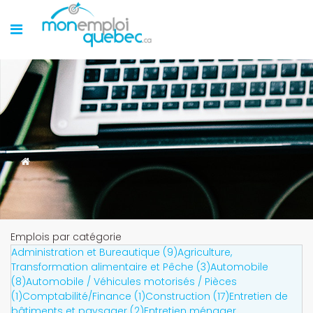
Emplois par catégorie
Administration et Bureautique (9)
Agriculture,
Transformation alimentaire et Pêche (3)
Automobile
(8)
Automobile / Véhicules motorisés / Pièces
(1)
Comptabilité/Finance (1)
Construction (17)
Entretien de
bâtiments et paysager (2)
Entretien ménager