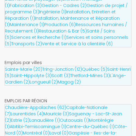
(1)
Fabrication (3)
Gestion - Cadres (2)
Gestion de projet /
programme (3)
Ingénierie (1)
Installation, Entretien et
Réparation (1)
Installation, Maintenance et Réparation
(1)
Maintenance (1)
Production (6)
Ressources humaines /
Recrutement (1)
Restauration & Bar (5)
Santé / Soins
(5)
Sciences et Recherche (1)
Services et soins personnels
(5)
Transports (2)
Vente et Service à la clientèle (6)
Emplois par villes
Sainte-Marie (20)
Tring-Jonction (12)
Québec (5)
Saint-Henri
(5)
Saint-Hippolyte (3)
Scott (3)
Thetford-Mines (3)
L'Ange-
Gardien (2)
Longueuil (2)
Magog (2)
EMPLOIS PAR RÉGION
Chaudière-Appalaches (62)
Capitale-Nationale
(7)
Laurentides (4)
Mauricie (3)
Saguenay - Lac-St-Jean
(2)
Estrie (2)
Lanaudière (1)
Outaouais (1)
Montérégie
(1)
Abitibi-Temiscamingue (1)
Centre-du-Québec (1)
Côte-
Nord (0)
Montréal (0)
Laval (0)
Gaspésie - Iles-de-la-