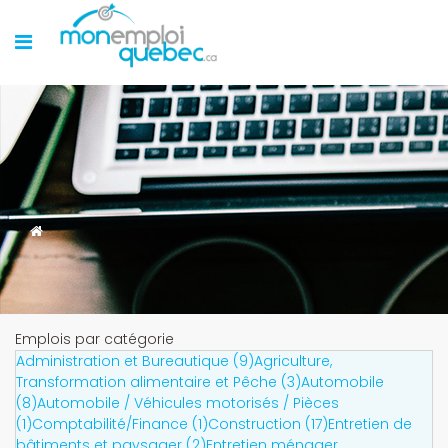
Emplois par catégorie
Administration et Bureautique (9)
Agriculture,
Transformation alimentaire et Pêche (3)
Automobile
(8)
Automobile / Véhicules motorisés / Pièces
(1)
Comptabilité/Finance (1)
Construction (17)
Entretien de
bâtiments et paysager (2)
Entretien ménager