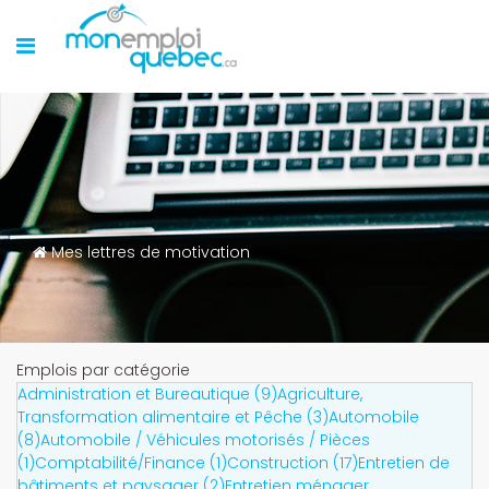
Mes lettres de motivation
Emplois par catégorie
Administration et Bureautique (9)
Agriculture,
Transformation alimentaire et Pêche (3)
Automobile
(8)
Automobile / Véhicules motorisés / Pièces
(1)
Comptabilité/Finance (1)
Construction (17)
Entretien de
bâtiments et paysager (2)
Entretien ménager