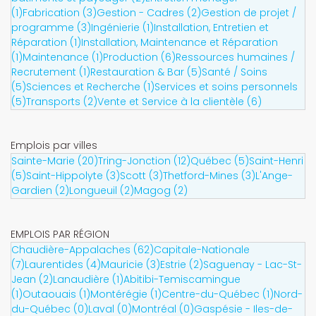
(1)
Fabrication (3)
Gestion - Cadres (2)
Gestion de projet /
programme (3)
Ingénierie (1)
Installation, Entretien et
Réparation (1)
Installation, Maintenance et Réparation
(1)
Maintenance (1)
Production (6)
Ressources humaines /
Recrutement (1)
Restauration & Bar (5)
Santé / Soins
(5)
Sciences et Recherche (1)
Services et soins personnels
(5)
Transports (2)
Vente et Service à la clientèle (6)
Emplois par villes
Sainte-Marie (20)
Tring-Jonction (12)
Québec (5)
Saint-Henri
(5)
Saint-Hippolyte (3)
Scott (3)
Thetford-Mines (3)
L'Ange-
Gardien (2)
Longueuil (2)
Magog (2)
EMPLOIS PAR RÉGION
Chaudière-Appalaches (62)
Capitale-Nationale
(7)
Laurentides (4)
Mauricie (3)
Estrie (2)
Saguenay - Lac-St-
Jean (2)
Lanaudière (1)
Abitibi-Temiscamingue
(1)
Outaouais (1)
Montérégie (1)
Centre-du-Québec (1)
Nord-
du-Québec (0)
Laval (0)
Montréal (0)
Gaspésie - Iles-de-