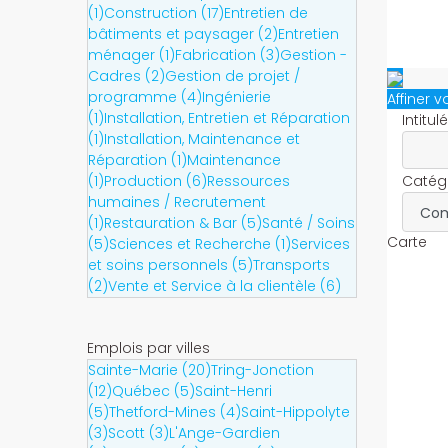
(1)
Construction (17)
Entretien de
bâtiments et paysager (2)
Entretien
ménager (1)
Fabrication (3)
Gestion -
Cadres (2)
Gestion de projet /
programme (4)
Ingénierie
Affiner 
(1)
Installation, Entretien et Réparation
Intitul
(1)
Installation, Maintenance et
Réparation (1)
Maintenance
(1)
Production (6)
Ressources
Catégo
humaines / Recrutement
(1)
Restauration & Bar (5)
Santé / Soins
Carte
(5)
Sciences et Recherche (1)
Services
et soins personnels (5)
Transports
(2)
Vente et Service à la clientèle (6)
Emplois par villes
Sainte-Marie (20)
Tring-Jonction
(12)
Québec (5)
Saint-Henri
(5)
Thetford-Mines (4)
Saint-Hippolyte
(3)
Scott (3)
L'Ange-Gardien