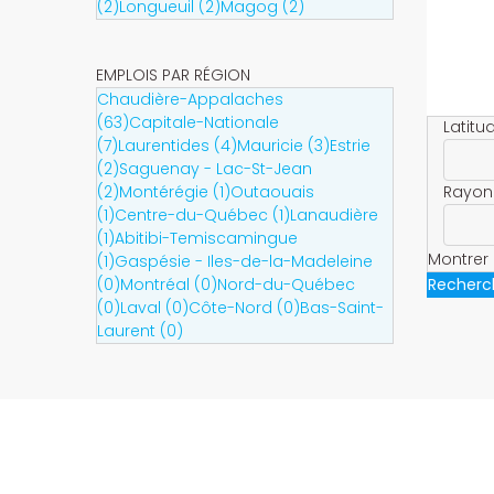
(2)
Longueuil (2)
Magog (2)
EMPLOIS PAR RÉGION
Chaudière-Appalaches
(63)
Capitale-Nationale
Latitu
(7)
Laurentides (4)
Mauricie (3)
Estrie
(2)
Saguenay - Lac-St-Jean
(2)
Montérégie (1)
Outaouais
Rayon
(1)
Centre-du-Québec (1)
Lanaudière
(1)
Abitibi-Temiscamingue
Montrer 
(1)
Gaspésie - Iles-de-la-Madeleine
(0)
Montréal (0)
Nord-du-Québec
Recherc
(0)
Laval (0)
Côte-Nord (0)
Bas-Saint-
Laurent (0)