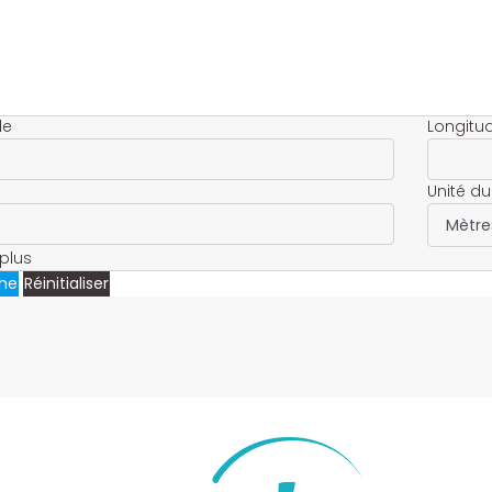
de
Longitu
Unité du
plus
he
Réinitialiser