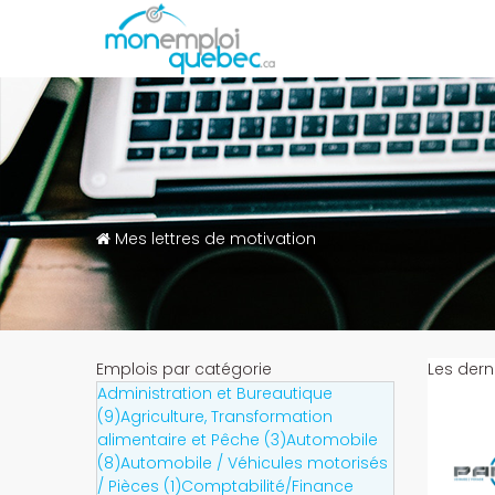
Mes lettres de motivation
Emplois par catégorie
Les dern
Administration et Bureautique
(9)
Agriculture, Transformation
alimentaire et Pêche (3)
Automobile
(8)
Automobile / Véhicules motorisés
/ Pièces (1)
Comptabilité/Finance