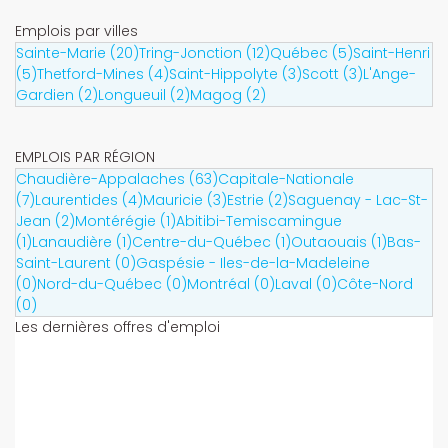
Emplois par villes
Sainte-Marie (20)
Tring-Jonction (12)
Québec (5)
Saint-Henri
(5)
Thetford-Mines (4)
Saint-Hippolyte (3)
Scott (3)
L'Ange-
Gardien (2)
Longueuil (2)
Magog (2)
EMPLOIS PAR RÉGION
Chaudière-Appalaches (63)
Capitale-Nationale
(7)
Laurentides (4)
Mauricie (3)
Estrie (2)
Saguenay - Lac-St-
Jean (2)
Montérégie (1)
Abitibi-Temiscamingue
(1)
Lanaudière (1)
Centre-du-Québec (1)
Outaouais (1)
Bas-
Saint-Laurent (0)
Gaspésie - Iles-de-la-Madeleine
(0)
Nord-du-Québec (0)
Montréal (0)
Laval (0)
Côte-Nord
(0)
Les dernières offres d'emploi