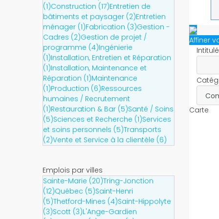
(1)
Construction (17)
Entretien de
bâtiments et paysager (2)
Entretien
ménager (1)
Fabrication (3)
Gestion -
Cadres (2)
Gestion de projet /
Affiner 
programme (4)
Ingénierie
Intitul
(1)
Installation, Entretien et Réparation
(1)
Installation, Maintenance et
Réparation (1)
Maintenance
Catégo
(1)
Production (6)
Ressources
humaines / Recrutement
(1)
Restauration & Bar (5)
Santé / Soins
Carte
(5)
Sciences et Recherche (1)
Services
et soins personnels (5)
Transports
(2)
Vente et Service à la clientèle (6)
Emplois par villes
Sainte-Marie (20)
Tring-Jonction
(12)
Québec (5)
Saint-Henri
(5)
Thetford-Mines (4)
Saint-Hippolyte
(3)
Scott (3)
L'Ange-Gardien