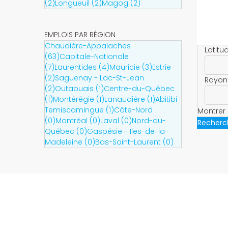
(2)
Longueuil (2)
Magog (2)
EMPLOIS PAR RÉGION
Chaudière-Appalaches
Latitu
(63)
Capitale-Nationale
(7)
Laurentides (4)
Mauricie (3)
Estrie
(2)
Saguenay - Lac-St-Jean
Rayon
(2)
Outaouais (1)
Centre-du-Québec
(1)
Montérégie (1)
Lanaudière (1)
Abitibi-
Temiscamingue (1)
Côte-Nord
Montrer 
(0)
Montréal (0)
Laval (0)
Nord-du-
Recherc
Québec (0)
Gaspésie - Iles-de-la-
Madeleine (0)
Bas-Saint-Laurent (0)