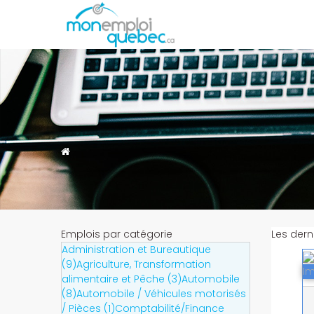
Emplois par catégorie
Les dern
Administration et Bureautique
(9)
Agriculture, Transformation
Im
alimentaire et Pêche (3)
Automobile
(8)
Automobile / Véhicules motorisés
/ Pièces (1)
Comptabilité/Finance