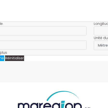
de
Longitu
Unité du
plus
he
Réinitialiser