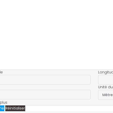
de
Longitu
Unité du
plus
he
Réinitialiser