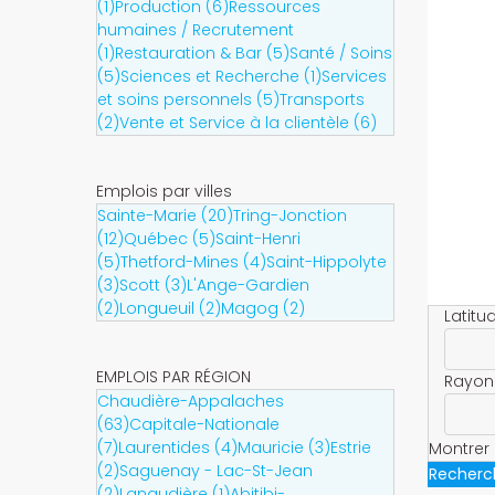
(1)
Production (6)
Ressources
humaines / Recrutement
(1)
Restauration & Bar (5)
Santé / Soins
(5)
Sciences et Recherche (1)
Services
et soins personnels (5)
Transports
(2)
Vente et Service à la clientèle (6)
Emplois par villes
Sainte-Marie (20)
Tring-Jonction
(12)
Québec (5)
Saint-Henri
(5)
Thetford-Mines (4)
Saint-Hippolyte
(3)
Scott (3)
L'Ange-Gardien
(2)
Longueuil (2)
Magog (2)
Latitu
EMPLOIS PAR RÉGION
Rayon
Chaudière-Appalaches
(63)
Capitale-Nationale
(7)
Laurentides (4)
Mauricie (3)
Estrie
Montrer 
(2)
Saguenay - Lac-St-Jean
Recherc
(2)
Lanaudière (1)
Abitibi-