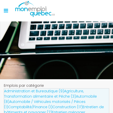
Emplois par catégorie
Administration et Bureautique (9)
Agriculture,
Transformation alimentaire et Pêche (3)
Automobile
(8)
Automobile / Véhicules motorisés / Pièces
(1)
Comptabilité/Finance (1)
Construction (17)
Entretien de
bâtiments et paysager (2)
Entretien ménager