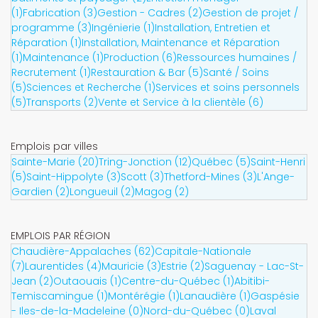
(1)
Fabrication (3)
Gestion - Cadres (2)
Gestion de projet /
programme (3)
Ingénierie (1)
Installation, Entretien et
Réparation (1)
Installation, Maintenance et Réparation
(1)
Maintenance (1)
Production (6)
Ressources humaines /
Recrutement (1)
Restauration & Bar (5)
Santé / Soins
(5)
Sciences et Recherche (1)
Services et soins personnels
(5)
Transports (2)
Vente et Service à la clientèle (6)
Emplois par villes
Sainte-Marie (20)
Tring-Jonction (12)
Québec (5)
Saint-Henri
(5)
Saint-Hippolyte (3)
Scott (3)
Thetford-Mines (3)
L'Ange-
Gardien (2)
Longueuil (2)
Magog (2)
EMPLOIS PAR RÉGION
Chaudière-Appalaches (62)
Capitale-Nationale
(7)
Laurentides (4)
Mauricie (3)
Estrie (2)
Saguenay - Lac-St-
Jean (2)
Outaouais (1)
Centre-du-Québec (1)
Abitibi-
Temiscamingue (1)
Montérégie (1)
Lanaudière (1)
Gaspésie
- Iles-de-la-Madeleine (0)
Nord-du-Québec (0)
Laval