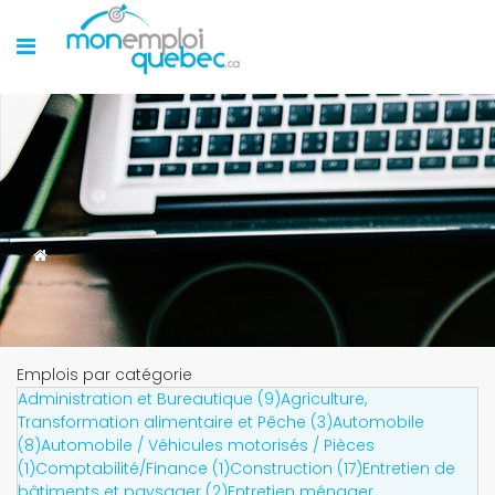
Emplois par catégorie
Administration et Bureautique (9)
Agriculture,
Transformation alimentaire et Pêche (3)
Automobile
(8)
Automobile / Véhicules motorisés / Pièces
(1)
Comptabilité/Finance (1)
Construction (17)
Entretien de
bâtiments et paysager (2)
Entretien ménager