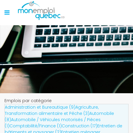
Emplois par catégorie
Administration et Bureautique (9)
Agriculture,
Transformation alimentaire et Pêche (3)
Automobile
(8)
Automobile / Véhicules motorisés / Pièces
(1)
Comptabilité/Finance (1)
Construction (17)
Entretien de
bâtiments et paysager (2)
Entretien ménager