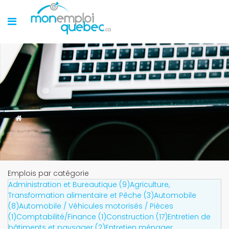
Emplois par catégorie
Administration et Bureautique (9)
Agriculture,
Transformation alimentaire et Pêche (3)
Automobile
(8)
Automobile / Véhicules motorisés / Pièces
(1)
Comptabilité/Finance (1)
Construction (17)
Entretien de
bâtiments et paysager (2)
Entretien ménager