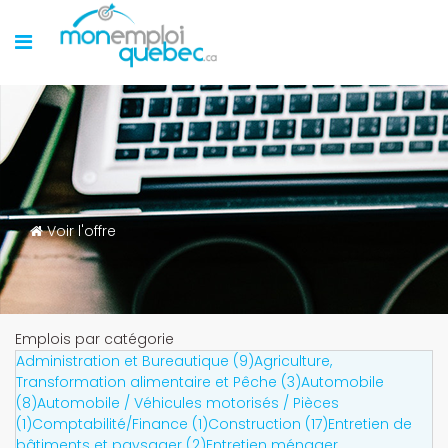
Voir l'offre
Emplois par catégorie
Administration et Bureautique (9)
Agriculture,
Transformation alimentaire et Pêche (3)
Automobile
(8)
Automobile / Véhicules motorisés / Pièces
(1)
Comptabilité/Finance (1)
Construction (17)
Entretien de
bâtiments et paysager (2)
Entretien ménager