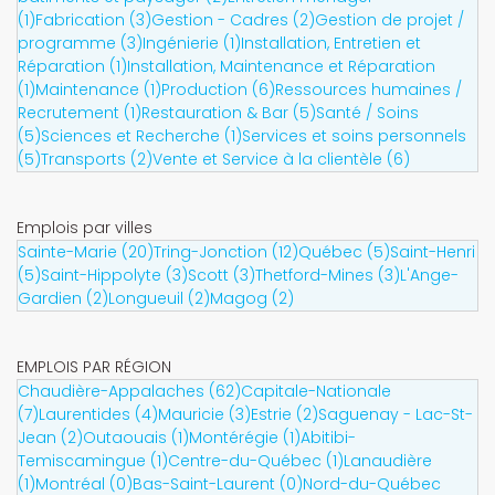
(1)
Fabrication (3)
Gestion - Cadres (2)
Gestion de projet /
programme (3)
Ingénierie (1)
Installation, Entretien et
Réparation (1)
Installation, Maintenance et Réparation
(1)
Maintenance (1)
Production (6)
Ressources humaines /
Recrutement (1)
Restauration & Bar (5)
Santé / Soins
(5)
Sciences et Recherche (1)
Services et soins personnels
(5)
Transports (2)
Vente et Service à la clientèle (6)
Emplois par villes
Sainte-Marie (20)
Tring-Jonction (12)
Québec (5)
Saint-Henri
(5)
Saint-Hippolyte (3)
Scott (3)
Thetford-Mines (3)
L'Ange-
Gardien (2)
Longueuil (2)
Magog (2)
EMPLOIS PAR RÉGION
Chaudière-Appalaches (62)
Capitale-Nationale
(7)
Laurentides (4)
Mauricie (3)
Estrie (2)
Saguenay - Lac-St-
Jean (2)
Outaouais (1)
Montérégie (1)
Abitibi-
Temiscamingue (1)
Centre-du-Québec (1)
Lanaudière
(1)
Montréal (0)
Bas-Saint-Laurent (0)
Nord-du-Québec