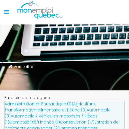
Voir l'offre
Emplois par catégorie
Administration et Bureautique (9)
Agriculture,
Transformation alimentaire et Pêche (3)
Automobile
(8)
Automobile / Véhicules motorisés / Pièces
(1)
Comptabilité/Finance (1)
Construction (17)
Entretien de
bâtiments et paysager (2)
Entretien ménager