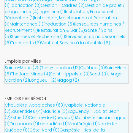
(1)
Fabrication (3)
Gestion - Cadres (2)
Gestion de projet /
programme (4)
Ingénierie (1)
Installation, Entretien et
Réparation (1)
Installation, Maintenance et Réparation
(1)
Maintenance (1)
Production (6)
Ressources humaines /
Recrutement (1)
Restauration & Bar (5)
Santé / Soins
(5)
Sciences et Recherche (1)
Services et soins personnels
(5)
Transports (2)
Vente et Service à la clientèle (6)
Emplois par villes
Sainte-Marie (20)
Tring-Jonction (12)
Québec (5)
Saint-Henri
(5)
Thetford-Mines (4)
Saint-Hippolyte (3)
Scott (3)
L'Ange-
Gardien (2)
Longueuil (2)
Magog (2)
EMPLOIS PAR RÉGION
Chaudière-Appalaches (63)
Capitale-Nationale
(7)
Laurentides (4)
Mauricie (3)
Saguenay - Lac-St-Jean
(2)
Estrie (2)
Centre-du-Québec (1)
Abitibi-Temiscamingue
(1)
Outaouais (1)
Lanaudière (1)
Montérégie (1)
Nord-du-
Québec (0)
Côte-Nord (0)
Gaspésie - Iles-de-la-