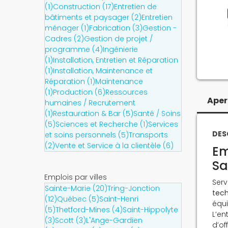
(1)
Construction (17)
Entretien de
bâtiments et paysager (2)
Entretien
ménager (1)
Fabrication (3)
Gestion -
Cadres (2)
Gestion de projet /
programme (4)
Ingénierie
(1)
Installation, Entretien et Réparation
(1)
Installation, Maintenance et
Réparation (1)
Maintenance
(1)
Production (6)
Ressources
Aper
humaines / Recrutement
(1)
Restauration & Bar (5)
Santé / Soins
(5)
Sciences et Recherche (1)
Services
DES
et soins personnels (5)
Transports
(2)
Vente et Service à la clientèle (6)
Em
Sa
Emplois par villes
Serv
Sainte-Marie (20)
Tring-Jonction
tec
(12)
Québec (5)
Saint-Henri
équ
(5)
Thetford-Mines (4)
Saint-Hippolyte
L’en
(3)
Scott (3)
L'Ange-Gardien
d’of