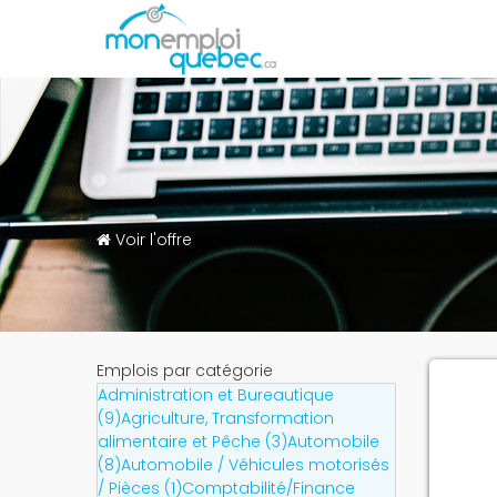
Voir l'offre
Emplois par catégorie
Administration et Bureautique
(9)
Agriculture, Transformation
alimentaire et Pêche (3)
Automobile
(8)
Automobile / Véhicules motorisés
/ Pièces (1)
Comptabilité/Finance