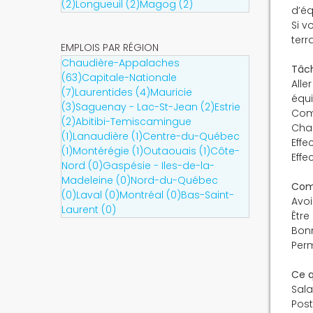
(2)
Longueuil (2)
Magog (2)
d’éq
Si v
terr
EMPLOIS PAR RÉGION
Chaudière-Appalaches
Tâch
(63)
Capitale-Nationale
Alle
(7)
Laurentides (4)
Mauricie
équ
(3)
Saguenay - Lac-St-Jean (2)
Estrie
Comp
(2)
Abitibi-Temiscamingue
Char
(1)
Lanaudière (1)
Centre-du-Québec
Effe
(1)
Montérégie (1)
Outaouais (1)
Côte-
Effe
Nord (0)
Gaspésie - Iles-de-la-
Madeleine (0)
Nord-du-Québec
Com
(0)
Laval (0)
Montréal (0)
Bas-Saint-
Avoi
Laurent (0)
Être
Bon
Perm
Ce q
Sala
Post