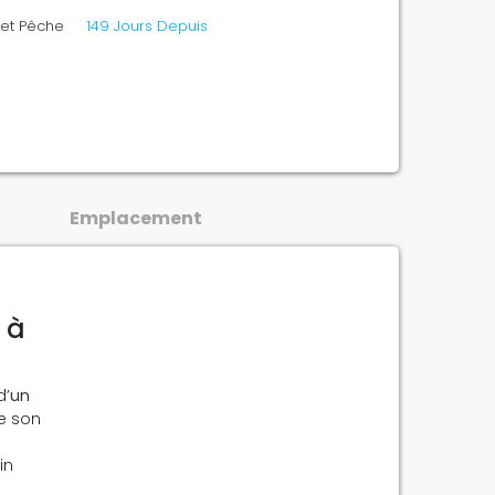
 et Pêche
149 Jours Depuis
Emplacement
 à
d’
un
e son
in