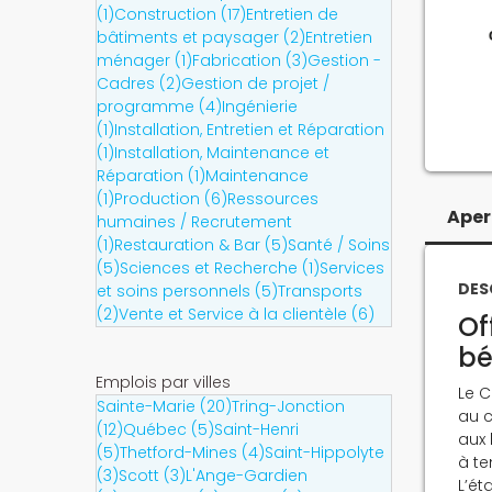
(1)
Construction (17)
Entretien de
bâtiments et paysager (2)
Entretien
ménager (1)
Fabrication (3)
Gestion -
Cadres (2)
Gestion de projet /
programme (4)
Ingénierie
(1)
Installation, Entretien et Réparation
(1)
Installation, Maintenance et
Réparation (1)
Maintenance
(1)
Production (6)
Ressources
Aper
humaines / Recrutement
(1)
Restauration & Bar (5)
Santé / Soins
(5)
Sciences et Recherche (1)
Services
DES
et soins personnels (5)
Transports
(2)
Vente et Service à la clientèle (6)
Of
bé
Emplois par villes
Le C
Sainte-Marie (20)
Tring-Jonction
au c
(12)
Québec (5)
Saint-Henri
aux 
(5)
Thetford-Mines (4)
Saint-Hippolyte
à te
(3)
Scott (3)
L'Ange-Gardien
L’ét