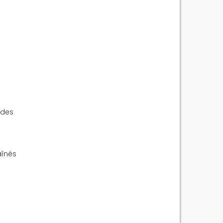
 des
aînés