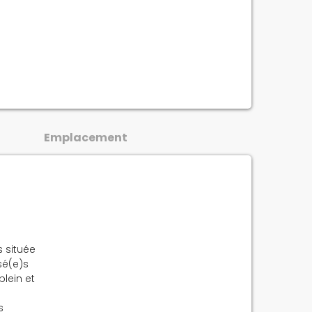
Emplacement
 située
sé(e)s
lein et
s