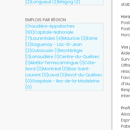
(2)
Longueuil (2)
Magog (2)
stab
Hora
EMPLOIS PAR RÉGION
Post
Chaudière-Appalaches
Post
(63)
Capitale-Nationale
Hora
(7)
Laurentides (4)
Mauricie (3)
Estrie
(2)
Saguenay - Lac-St-Jean
Vos 
(2)
Outaouais (1)
Montérégie
Aide
(1)
Lanaudière (1)
Centre-du-Québec
Surv
(1)
Abitibi-Temiscamingue (1)
Côte-
Offr
Nord (0)
Montréal (0)
Bas-Saint-
rési
Laurent (0)
Laval (0)
Nord-du-Québec
Favo
(0)
Gaspésie - Iles-de-la-Madeleine
d’a
(0)
Resp
Inte
Prof
Aisa
Espr
Pati