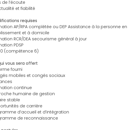
 de l’écoute
tualité et fiabilité
ifications requises
ation AP/RPA complétée ou DEP Assistance à la personne en
lissement et à domicile
ation RCR/DEA secourisme général à jour
mation PDSP
 90 (compétence 6)
ui vous sera offert
orme fourni
gés mobiles et congés sociaux
ances
mation continue
roche humaine de gestion
ire stable
rtunités de carrière
ramme d’accueil et d’intégration
gramme de reconnaissance