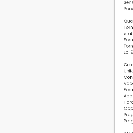
Sens
Ponc
Qual
Form
étab
Form
For
Loi
Ce q
Unif
Con
Vac
For
App
Hora
Oppo
Prog
Pro