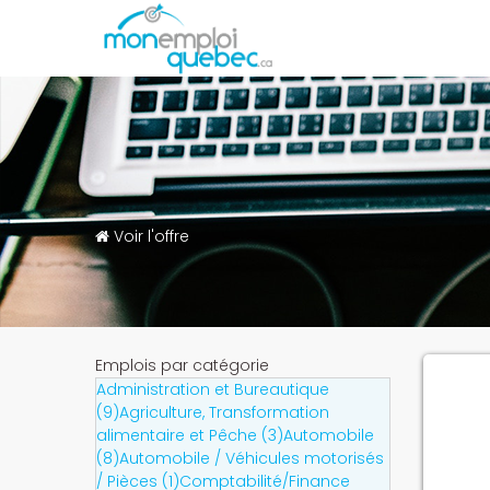
Voir l'offre
Emplois par catégorie
Administration et Bureautique
(9)
Agriculture, Transformation
alimentaire et Pêche (3)
Automobile
(8)
Automobile / Véhicules motorisés
/ Pièces (1)
Comptabilité/Finance