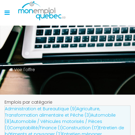
Voir l'offre
Emplois par catégorie
Administration et Bureautique (9)
Agriculture,
Transformation alimentaire et Pêche (3)
Automobile
(8)
Automobile / Véhicules motorisés / Pièces
(1)
Comptabilité/Finance (1)
Construction (17)
Entretien de
bâtiments et paysager (2)
Entretien ménager