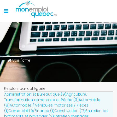
Voir l'offre
Emplois par catégorie
Administration et Bureautique (9)
Agriculture,
Transformation alimentaire et Pêche (3)
Automobile
(8)
Automobile / Véhicules motorisés / Pièces
(1)
Comptabilité/Finance (1)
Construction (17)
Entretien de
bâtiments et paysager (2)
Entretien ménager