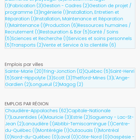
(1)
Fabrication (3)
Gestion - Cadres (2)
Gestion de projet /
programme (3)
Ingénierie (1)
Installation, Entretien et
Réparation (1)
Installation, Maintenance et Réparation
(1)
Maintenance (1)
Production (6)
Ressources humaines /
Recrutement (1)
Restauration & Bar (5)
Santé / Soins
(5)
Sciences et Recherche (1)
Services et soins personnels
(5)
Transports (2)
Vente et Service à la clientèle (6)
Emplois par villes
Sainte-Marie (20)
Tring-Jonction (12)
Québec (5)
Saint-Henri
(5)
Saint-Hippolyte (3)
Scott (3)
Thetford-Mines (3)
L'Ange-
Gardien (2)
Longueuil (2)
Magog (2)
EMPLOIS PAR RÉGION
Chaudière-Appalaches (62)
Capitale-Nationale
(7)
Laurentides (4)
Mauricie (3)
Estrie (2)
Saguenay - Lac-St-
Jean (2)
Lanaudière (1)
Abitibi-Temiscamingue (1)
Centre-
du-Québec (1)
Montérégie (1)
Outaouais (1)
Montréal
(0)
Nord-du-Québec (0)
Laval (0)
Côte-Nord (0)
Gaspésie -