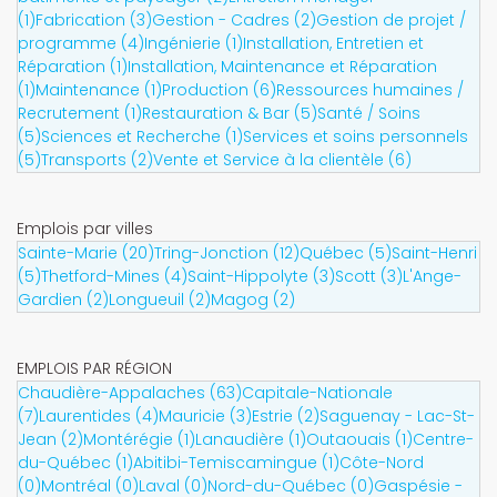
(1)
Fabrication (3)
Gestion - Cadres (2)
Gestion de projet /
programme (4)
Ingénierie (1)
Installation, Entretien et
Réparation (1)
Installation, Maintenance et Réparation
(1)
Maintenance (1)
Production (6)
Ressources humaines /
Recrutement (1)
Restauration & Bar (5)
Santé / Soins
(5)
Sciences et Recherche (1)
Services et soins personnels
(5)
Transports (2)
Vente et Service à la clientèle (6)
Emplois par villes
Sainte-Marie (20)
Tring-Jonction (12)
Québec (5)
Saint-Henri
(5)
Thetford-Mines (4)
Saint-Hippolyte (3)
Scott (3)
L'Ange-
Gardien (2)
Longueuil (2)
Magog (2)
EMPLOIS PAR RÉGION
Chaudière-Appalaches (63)
Capitale-Nationale
(7)
Laurentides (4)
Mauricie (3)
Estrie (2)
Saguenay - Lac-St-
Jean (2)
Montérégie (1)
Lanaudière (1)
Outaouais (1)
Centre-
du-Québec (1)
Abitibi-Temiscamingue (1)
Côte-Nord
(0)
Montréal (0)
Laval (0)
Nord-du-Québec (0)
Gaspésie -