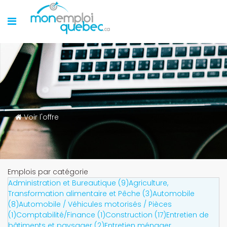
Voir l'offre
Emplois par catégorie
Administration et Bureautique (9)
Agriculture,
Transformation alimentaire et Pêche (3)
Automobile
(8)
Automobile / Véhicules motorisés / Pièces
(1)
Comptabilité/Finance (1)
Construction (17)
Entretien de
bâtiments et paysager (2)
Entretien ménager