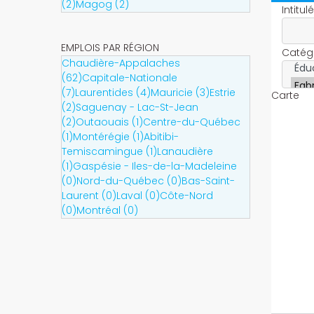
(2)
Magog (2)
Intitul
EMPLOIS PAR RÉGION
Catégo
Chaudière-Appalaches
(62)
Capitale-Nationale
(7)
Laurentides (4)
Mauricie (3)
Estrie
Carte
(2)
Saguenay - Lac-St-Jean
(2)
Outaouais (1)
Centre-du-Québec
(1)
Montérégie (1)
Abitibi-
Temiscamingue (1)
Lanaudière
(1)
Gaspésie - Iles-de-la-Madeleine
(0)
Nord-du-Québec (0)
Bas-Saint-
Laurent (0)
Laval (0)
Côte-Nord
(0)
Montréal (0)