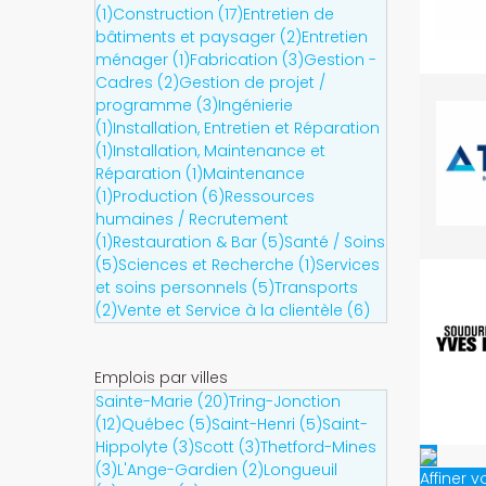
(1)
Construction (17)
Entretien de
bâtiments et paysager (2)
Entretien
ménager (1)
Fabrication (3)
Gestion -
Cadres (2)
Gestion de projet /
programme (3)
Ingénierie
(1)
Installation, Entretien et Réparation
(1)
Installation, Maintenance et
Réparation (1)
Maintenance
(1)
Production (6)
Ressources
humaines / Recrutement
(1)
Restauration & Bar (5)
Santé / Soins
(5)
Sciences et Recherche (1)
Services
et soins personnels (5)
Transports
(2)
Vente et Service à la clientèle (6)
Emplois par villes
Sainte-Marie (20)
Tring-Jonction
(12)
Québec (5)
Saint-Henri (5)
Saint-
Hippolyte (3)
Scott (3)
Thetford-Mines
(3)
L'Ange-Gardien (2)
Longueuil
Affiner 