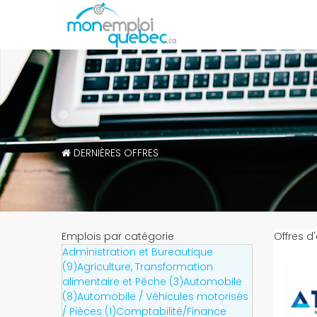
DERNIÈRES OFFRES
Emplois par catégorie
Offres d
Administration et Bureautique
(9)
Agriculture, Transformation
alimentaire et Pêche (3)
Automobile
(8)
Automobile / Véhicules motorisés
/ Pièces (1)
Comptabilité/Finance