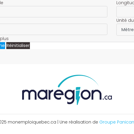
de
Longitu
Unité du
plus
he
Réinitialiser
025 monemploiquebec.ca | Une réalisation de
Groupe Panican 