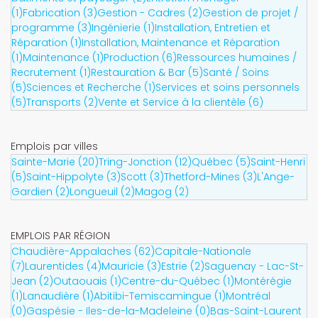
(1)
Fabrication (3)
Gestion - Cadres (2)
Gestion de projet /
programme (3)
Ingénierie (1)
Installation, Entretien et
Réparation (1)
Installation, Maintenance et Réparation
(1)
Maintenance (1)
Production (6)
Ressources humaines /
Recrutement (1)
Restauration & Bar (5)
Santé / Soins
(5)
Sciences et Recherche (1)
Services et soins personnels
(5)
Transports (2)
Vente et Service à la clientèle (6)
Emplois par villes
Sainte-Marie (20)
Tring-Jonction (12)
Québec (5)
Saint-Henri
(5)
Saint-Hippolyte (3)
Scott (3)
Thetford-Mines (3)
L'Ange-
Gardien (2)
Longueuil (2)
Magog (2)
EMPLOIS PAR RÉGION
Chaudière-Appalaches (62)
Capitale-Nationale
(7)
Laurentides (4)
Mauricie (3)
Estrie (2)
Saguenay - Lac-St-
Jean (2)
Outaouais (1)
Centre-du-Québec (1)
Montérégie
(1)
Lanaudière (1)
Abitibi-Temiscamingue (1)
Montréal
(0)
Gaspésie - Iles-de-la-Madeleine (0)
Bas-Saint-Laurent