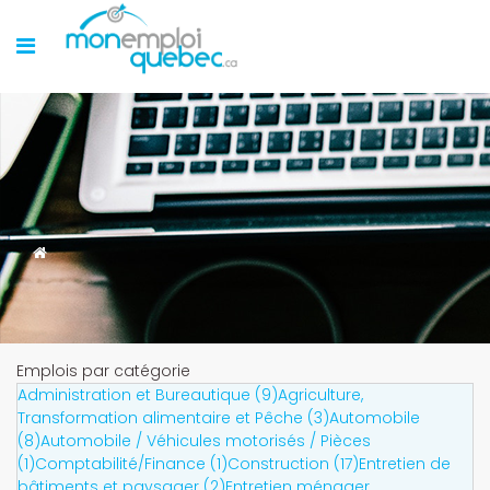
Emplois par catégorie
Administration et Bureautique (9)
Agriculture,
Transformation alimentaire et Pêche (3)
Automobile
(8)
Automobile / Véhicules motorisés / Pièces
(1)
Comptabilité/Finance (1)
Construction (17)
Entretien de
bâtiments et paysager (2)
Entretien ménager