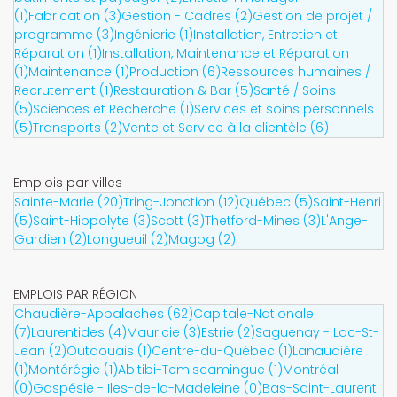
(1)
Fabrication (3)
Gestion - Cadres (2)
Gestion de projet /
programme (3)
Ingénierie (1)
Installation, Entretien et
Réparation (1)
Installation, Maintenance et Réparation
(1)
Maintenance (1)
Production (6)
Ressources humaines /
Recrutement (1)
Restauration & Bar (5)
Santé / Soins
(5)
Sciences et Recherche (1)
Services et soins personnels
(5)
Transports (2)
Vente et Service à la clientèle (6)
Emplois par villes
Sainte-Marie (20)
Tring-Jonction (12)
Québec (5)
Saint-Henri
(5)
Saint-Hippolyte (3)
Scott (3)
Thetford-Mines (3)
L'Ange-
Gardien (2)
Longueuil (2)
Magog (2)
EMPLOIS PAR RÉGION
Chaudière-Appalaches (62)
Capitale-Nationale
(7)
Laurentides (4)
Mauricie (3)
Estrie (2)
Saguenay - Lac-St-
Jean (2)
Outaouais (1)
Centre-du-Québec (1)
Lanaudière
(1)
Montérégie (1)
Abitibi-Temiscamingue (1)
Montréal
(0)
Gaspésie - Iles-de-la-Madeleine (0)
Bas-Saint-Laurent