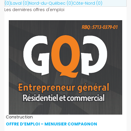
(0)
Laval (0)
Nord-du-Québec (0)
Côte-Nord (0)
Les dernières offres d'emploi
Construction
OFFRE D’EMPLOI – MENUISIER COMPAGNON