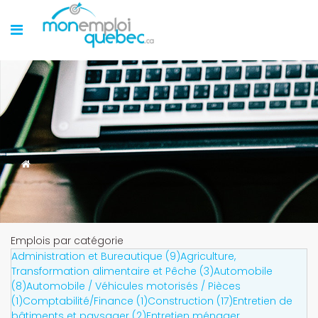
Emplois par catégorie
Administration et Bureautique (9)
Agriculture,
Transformation alimentaire et Pêche (3)
Automobile
(8)
Automobile / Véhicules motorisés / Pièces
(1)
Comptabilité/Finance (1)
Construction (17)
Entretien de
bâtiments et paysager (2)
Entretien ménager