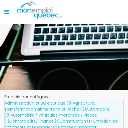
Emplois par catégorie
Administration et Bureautique (9)
Agriculture,
Transformation alimentaire et Pêche (3)
Automobile
(8)
Automobile / Véhicules motorisés / Pièces
(1)
Comptabilité/Finance (1)
Construction (17)
Entretien de
bâtiments et paysager (2)
Entretien ménager