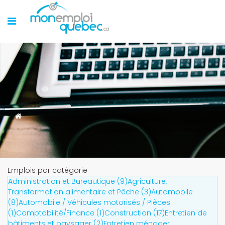
Emplois par catégorie
Administration et Bureautique (9)
Agriculture,
Transformation alimentaire et Pêche (3)
Automobile
(8)
Automobile / Véhicules motorisés / Pièces
(1)
Comptabilité/Finance (1)
Construction (17)
Entretien de
bâtiments et paysager (2)
Entretien ménager