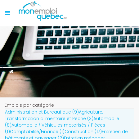
Emplois par catégorie
Administration et Bureautique (9)
Agriculture,
Transformation alimentaire et Pêche (3)
Automobile
(8)
Automobile / Véhicules motorisés / Pièces
(1)
Comptabilité/Finance (1)
Construction (17)
Entretien de
bâtiments et paysager (2)
Entretien ménager